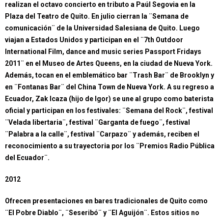
realizan el octavo concierto en tributo a Paúl Segovia en la
Plaza del Teatro de Quito. En julio cierran la ¨Semana de
comunicación¨ de la Universidad Salesiana de Quito. Luego
viajan a Estados Unidos y participan en el ¨7th Outdoor
International Film, dance and music series Passport Fridays
2011¨ en el Museo de Artes Queens, en la ciudad de Nueva York.
Además, tocan en el emblemático bar ¨Trash Bar¨ de Brooklyn y
en ¨Fontanas Bar¨ del China Town de Nueva York. A su regreso a
Ecuador, Zak Icaza (hijo de Igor) se une al grupo como baterista
oficial y participan en los festivales: ¨Semana del Rock¨, festival
¨Velada libertaria¨, festival ¨Garganta de fuego¨, festival
¨Palabra a la calle¨, festival ¨Carpazo¨ y además, reciben el
reconocimiento a su trayectoria por los ¨Premios Radio Pública
del Ecuador¨.
2012
Ofrecen presentaciones en bares tradicionales de Quito como
¨El Pobre Diablo¨, ¨Seseribó¨ y ¨El Aguijón¨. Estos sitios no