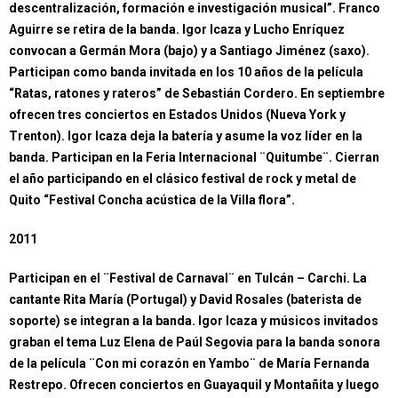
descentralización, formación e investigación musical”. Franco
Aguirre se retira de la banda. Igor Icaza y Lucho Enríquez
convocan a Germán Mora (bajo) y a Santiago Jiménez (saxo).
Participan como banda invitada en los 10 años de la película
“Ratas, ratones y rateros” de Sebastián Cordero. En septiembre
ofrecen tres conciertos en Estados Unidos (Nueva York y
Trenton). Igor Icaza deja la batería y asume la voz líder en la
banda. Participan en la Feria Internacional ¨Quitumbe¨. Cierran
el año participando en el clásico festival de rock y metal de
Quito “Festival Concha acústica de la Villa flora”.
2011
Participan en el ¨Festival de Carnaval¨ en Tulcán – Carchi. La
cantante Rita María (Portugal) y David Rosales (baterista de
soporte) se integran a la banda. Igor Icaza y músicos invitados
graban el tema Luz Elena de Paúl Segovia para la banda sonora
de la película ¨Con mi corazón en Yambo¨ de María Fernanda
Restrepo. Ofrecen conciertos en Guayaquil y Montañita y luego