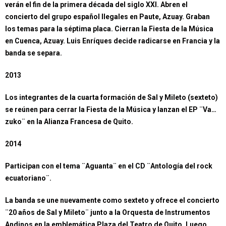
verán el fin de la primera década del siglo XXI. Abren el
concierto del grupo español Ilegales en Paute, Azuay. Graban
los temas para la séptima placa. Cierran la Fiesta de la Música
en Cuenca, Azuay. Luis Enríques decide radicarse en Francia y la
banda se separa.
2013
Los integrantes de la cuarta formación de Sal y Mileto (sexteto)
se reúnen para cerrar la Fiesta de la Música y lanzan el EP ¨Va…
zuko¨ en la Alianza Francesa de Quito.
2014
Participan con el tema ¨Aguanta¨ en el CD ¨Antología del rock
ecuatoriano¨.
La banda se une nuevamente como sexteto y ofrece el concierto
¨20 años de Sal y Mileto¨ junto a la Orquesta de Instrumentos
Andinos en la emblemática Plaza del Teatro de Quito. Luego